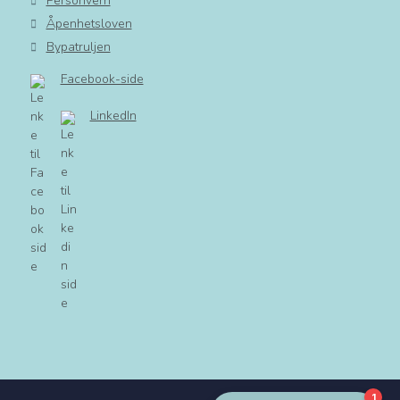
Personvern
Åpenhetsloven
Bypatruljen
Facebook-side
LinkedIn