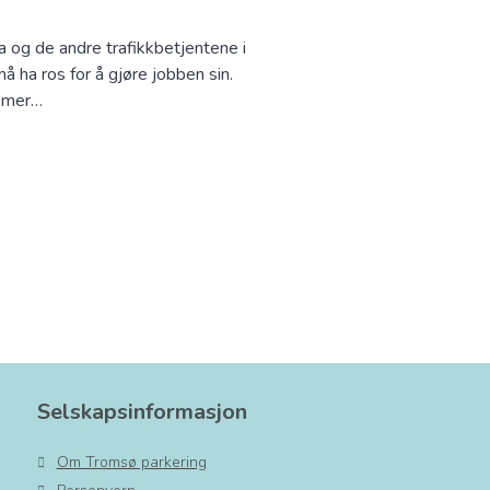
ia og de andre trafikkbetjentene i
 ha ros for å gjøre jobben sin.
t mer…
Selskapsinformasjon
Om Tromsø parkering