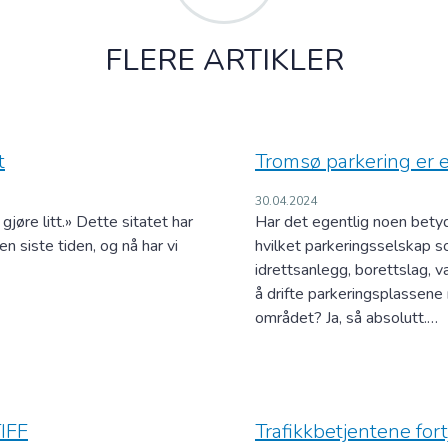
FLERE ARTIKLER
t
Tromsø parkering er 
30.04.2024
gjøre litt.» Dette sitatet har
Har det egentlig noen bety
en siste tiden, og nå har vi
hvilket parkeringsselskap so
idrettsanlegg, borettslag, v
å drifte parkeringsplassene
området? Ja, så absolutt.…
TIFF
Trafikkbetjentene fo