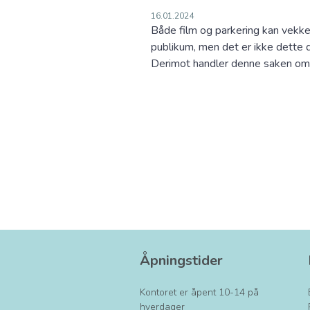
16.01.2024
Både film og parkering kan vekke
publikum, men det er ikke dette 
Derimot handler denne saken om 
Åpningstider
Kontoret er åpent 10-14 på
hverdager