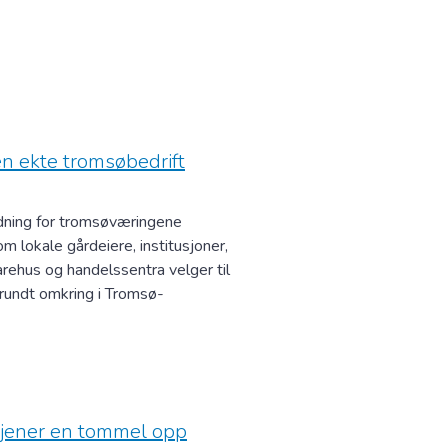
en ekte tromsøbedrift
dning for tromsøværingene
m lokale gårdeiere, institusjoner,
arehus og handelssentra velger til
 rundt omkring i Tromsø-
rtjener en tommel opp