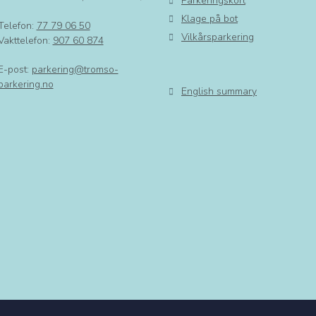
Parkeringskort
Klage på bot
Telefon:
77 79 06 50
Vilkårsparkering
Vakttelefon:
907 60 874
E-post:
parkering@tromso-
parkering.no
English summary