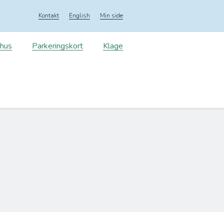
Kontakt
English
Min side
shus
Parkeringskort
Klage