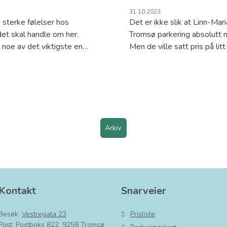
31.10.2023
 sterke følelser hos
Det er ikke slik at Linn-Mar
det skal handle om her.
Tromsø parkering absolutt må
noe av det viktigste en…
Men de ville satt pris på lit
Arkiv
Kontakt
Snarveier
Besøk:
Vestregata 23
Prisliste
Post: Postboks 822, 9258 Tromsø