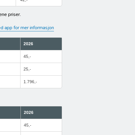
ne priser.
d app for mer informasjon
2026
45,-
25,-
1.796,-
2026
45,-