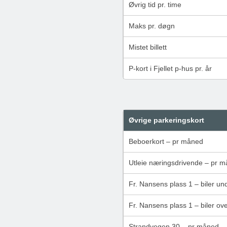
Øvrig tid pr. time
Maks pr. døgn
Mistet billett
P-kort i Fjellet p-hus pr. år
Øvrige parkeringskort
Beboerkort – pr måned
Utleie næringsdrivende – pr 
Fr. Nansens plass 1 – biler u
Fr. Nansens plass 1 – biler o
Strandvegen 30 – pr måned