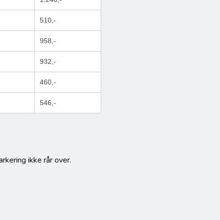
510,-
958,-
932,-
460,-
546,-
kering ikke rår over.