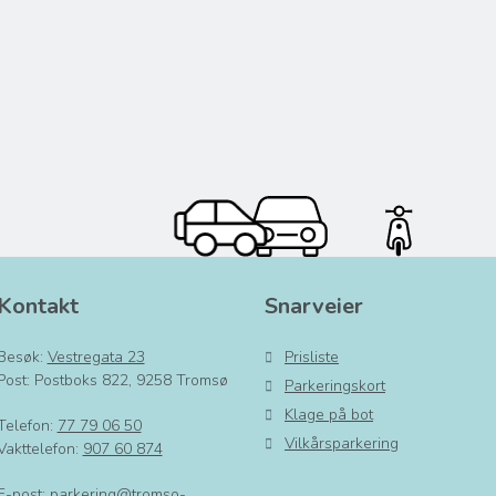
Kontakt
Snarveier
Besøk:
Vestregata 23
Prisliste
Post: Postboks 822, 9258 Tromsø
Parkeringskort
Klage på bot
Telefon:
77 79 06 50
Vilkårsparkering
Vakttelefon:
907 60 874
E-post:
parkering@tromso-