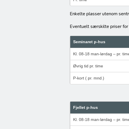
Enkelte plasser utenom sentru
Eventuelt særskilte priser fo
Seminaret p-hus
Kl. 08-18 man-lørdag – pr. tim
Øvrig tid pr. time
P-kort ( pr. mnd.)
Fjellet p-hus
Kl. 08-18 man-lørdag – pr. tim