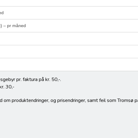
ed
t) – pr måned
gebyr pr. faktura på kr. 50,-.
kr. 30,-
d om produktendringer, og prisendringer, samt feil som Tromsø par