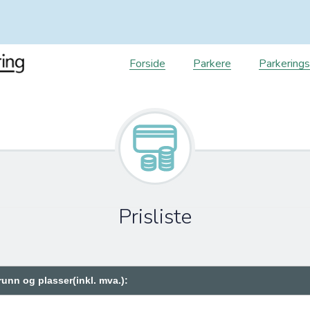
Forside
Parkere
Parkering
Prisliste
runn og plasser(inkl. mva.):