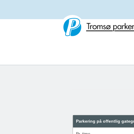
Gå
til
innhold
Parkering på offentlig gateg
Pr. time